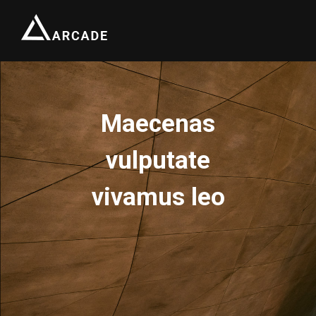
Maecenas
vulputate
vivamus leo